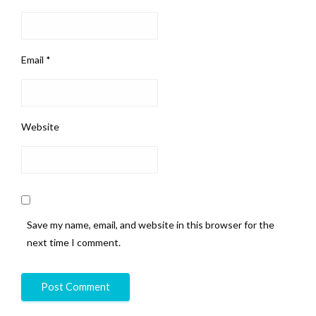
Email
*
Website
Save my name, email, and website in this browser for the
next time I comment.