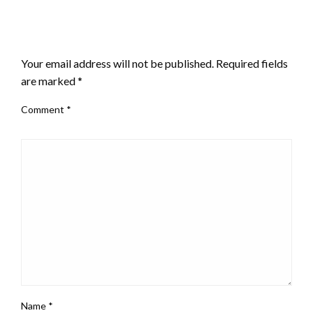
LEAVE A RESPONSE
Your email address will not be published.
Required fields
are marked
*
Comment
*
Name
*