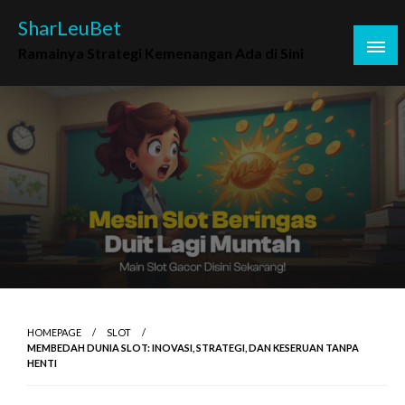
Skip
SharLeuBet
to
Ramainya Strategi Kemenangan Ada di Sini
content
HOMEPAGE
SLOT
MEMBEDAH DUNIA SLOT: INOVASI, STRATEGI, DAN KESERUAN TANPA
HENTI