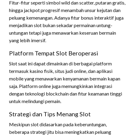
Fitur-fitur seperti simbol wild dan scatter, putaran gratis,
hingga jackpot progresif menambah unsur kejutan dan
peluang kemenangan. Adanya fitur bonus interaktif juga
menjadikan slot bukan sekadar permainan untung-
untungan tetapi juga menawarkan keseruan bermain
yang lebih imersif.
Platform Tempat Slot Beroperasi
Slot saat ini dapat dimainkan di berbagai platform
termasuk kasino fisik, situs judi online, dan aplikasi
mobile yang menawarkan kenyamanan bermain kapan
saja. Platform online juga memungkinkan integrasi
dengan teknologi blockchain dan fitur keamanan tinggi
untuk melindungi pemain.
Strategi dan Tips Menang Slot
Meskipun slot didasarkan pada keberuntungan,
beberapa strategi jitu bisa meningkatkan peluang