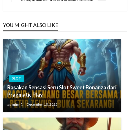
Post
YOU MIGHT ALSO LIKE
SLOT
Rasakan Sensasi Seru Slot Sweet Bonanza dari
Pragmatic Play
adminn1
December 10, 2025