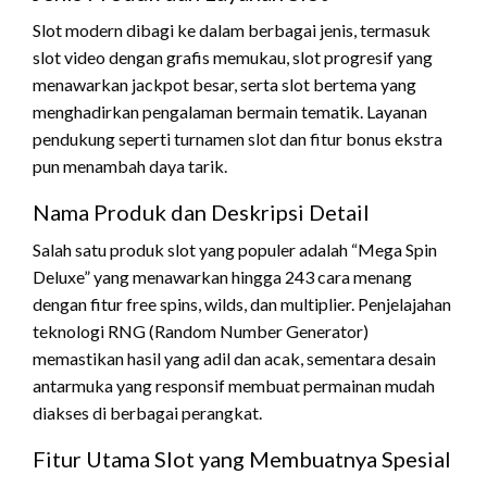
Slot modern dibagi ke dalam berbagai jenis, termasuk
slot video dengan grafis memukau, slot progresif yang
menawarkan jackpot besar, serta slot bertema yang
menghadirkan pengalaman bermain tematik. Layanan
pendukung seperti turnamen slot dan fitur bonus ekstra
pun menambah daya tarik.
Nama Produk dan Deskripsi Detail
Salah satu produk slot yang populer adalah “Mega Spin
Deluxe” yang menawarkan hingga 243 cara menang
dengan fitur free spins, wilds, dan multiplier. Penjelajahan
teknologi RNG (Random Number Generator)
memastikan hasil yang adil dan acak, sementara desain
antarmuka yang responsif membuat permainan mudah
diakses di berbagai perangkat.
Fitur Utama Slot yang Membuatnya Spesial