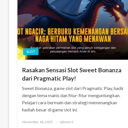
SLOT
Rasakan Sensasi Slot Sweet Bonanza
dari Pragmatic Play!
Sweet Bonanza, game slot dari Pragmatic Play, hadir
dengan tema manis dan fitur-fitur menguntungkan.
Pelajari cara bermain dan strategi memenangkan
hadiah besar di game slot ini.
Posted
November 18, 2025
adminn1
on