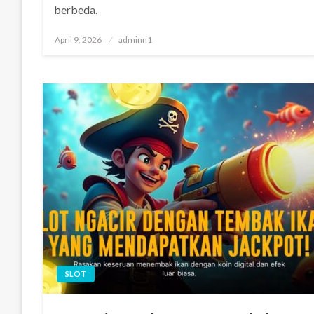
berbeda.
Posted
April 9, 2026
adminn1
on
SLOT