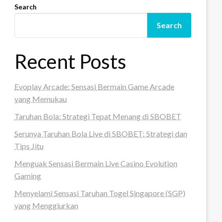
Search
Search
Recent Posts
Evoplay Arcade: Sensasi Bermain Game Arcade
yang Memukau
Taruhan Bola: Strategi Tepat Menang di SBOBET
Serunya Taruhan Bola Live di SBOBET: Strategi dan
Tips Jitu
Menguak Sensasi Bermain Live Casino Evolution
Gaming
Menyelami Sensasi Taruhan Togel Singapore (SGP)
yang Menggiurkan