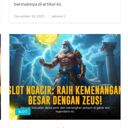
bermainnya di artikel ini.
Posted
December 10, 2025
adminn1
on
SLOT