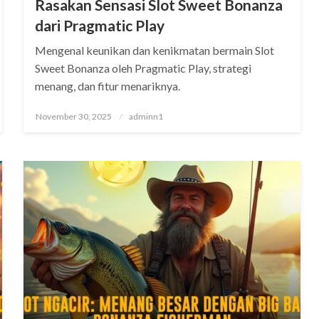
Rasakan Sensasi Slot Sweet Bonanza
dari Pragmatic Play
Mengenal keunikan dan kenikmatan bermain Slot
Sweet Bonanza oleh Pragmatic Play, strategi
menang, dan fitur menariknya.
Posted
November 30, 2025
adminn1
on