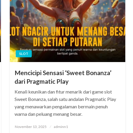
SLOT
Mencicipi Sensasi ‘Sweet Bonanza’
dari Pragmatic Play
Kenali keunikan dan fitur menarik dari game slot
Sweet Bonanza, salah satu andalan Pragmatic Play
yang menawarkan pengalaman bermain penuh
warna dan peluang menang besar.
Posted
November 13, 2025
adminn1
on