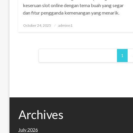
keseruan slot online dengan tema buah yang segar
dan fitur pengganda kemenangan yang menarik.
Posted
October 24, 2025
adminn1
on
Posts
1
pagination
Archives
July 2026