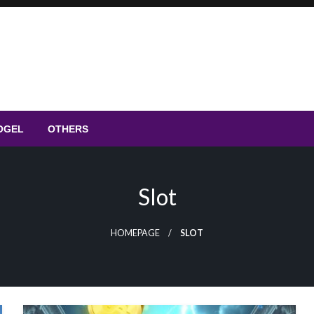
OGEL
OTHERS
Slot
HOMEPAGE
SLOT