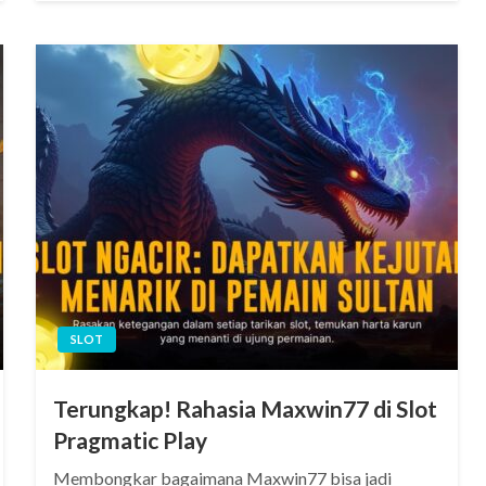
SLOT
Terungkap! Rahasia Maxwin77 di Slot
Pragmatic Play
Membongkar bagaimana Maxwin77 bisa jadi