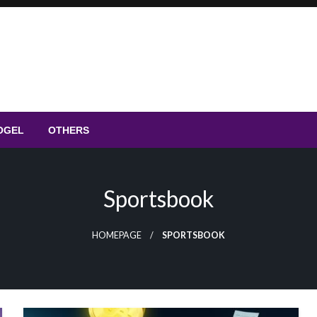
OGEL
OTHERS
Sportsbook
HOMEPAGE
SPORTSBOOK