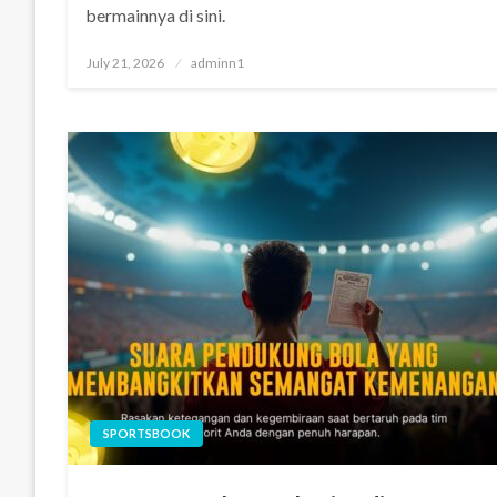
bermainnya di sini.
Posted
July 21, 2026
adminn1
on
SPORTSBOOK