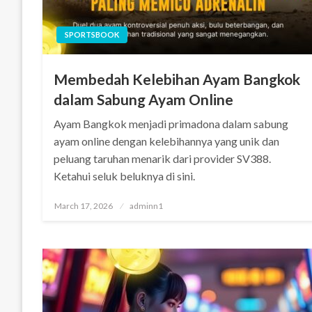
SPORTSBOOK
Membedah Kelebihan Ayam Bangkok
dalam Sabung Ayam Online
Ayam Bangkok menjadi primadona dalam sabung
ayam online dengan kelebihannya yang unik dan
peluang taruhan menarik dari provider SV388.
Ketahui seluk beluknya di sini.
Posted
March 17, 2026
adminn1
on