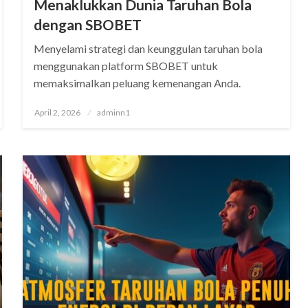
Menaklukkan Dunia Taruhan Bola
dengan SBOBET
Menyelami strategi dan keunggulan taruhan bola
menggunakan platform SBOBET untuk
memaksimalkan peluang kemenangan Anda.
Posted
April 2, 2026
adminn1
on