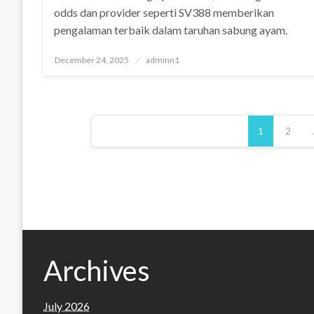
odds dan provider seperti SV388 memberikan
pengalaman terbaik dalam taruhan sabung ayam.
Posted
December 24, 2025
adminn1
on
Posts
1
2
pagination
Archives
July 2026