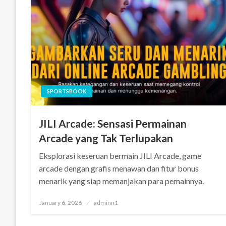
SPORTSBOOK
JILI Arcade: Sensasi Permainan
Arcade yang Tak Terlupakan
Eksplorasi keseruan bermain JILI Arcade, game
arcade dengan grafis menawan dan fitur bonus
menarik yang siap memanjakan para pemainnya.
Posted
January 6, 2026
adminn1
on