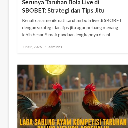
Serunya Taruhan Bola Live di
SBOBET: Strategi dan Tips Jitu
Kenali cara menikmati taruhan bola live di SBOBET
dengan strategi dan tips jitu agar peluang menang
lebih besar. Simak panduan lengkapnya di sini.
Posted
June 8, 2026
adminn1
on