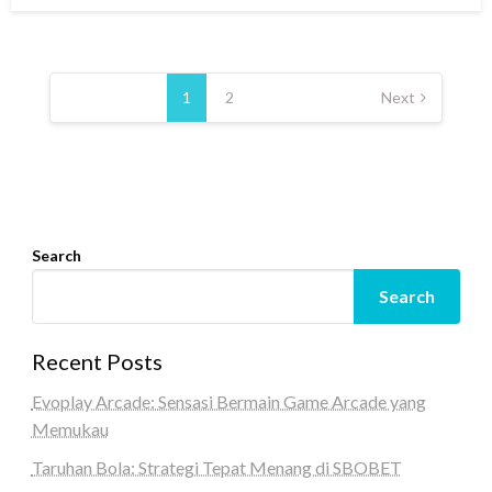
Posts
pagination
1
2
Next
Search
Search
Recent Posts
Evoplay Arcade: Sensasi Bermain Game Arcade yang
Memukau
Taruhan Bola: Strategi Tepat Menang di SBOBET