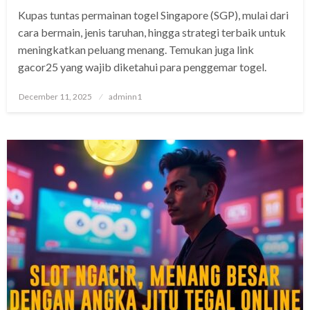
Kupas tuntas permainan togel Singapore (SGP), mulai dari
cara bermain, jenis taruhan, hingga strategi terbaik untuk
meningkatkan peluang menang. Temukan juga link
gacor25 yang wajib diketahui para penggemar togel.
Posted
December 11, 2025
adminn1
on