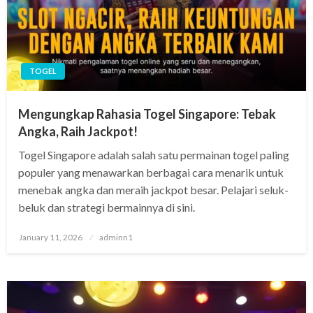
TOGEL
Mengungkap Rahasia Togel Singapore: Tebak
Angka, Raih Jackpot!
Togel Singapore adalah salah satu permainan togel paling
populer yang menawarkan berbagai cara menarik untuk
menebak angka dan meraih jackpot besar. Pelajari seluk-
beluk dan strategi bermainnya di sini.
Posted
January 11, 2026
adminn1
on