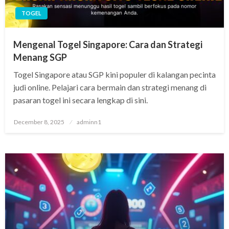
TOGEL
Mengenal Togel Singapore: Cara dan Strategi
Menang SGP
Togel Singapore atau SGP kini populer di kalangan pecinta
judi online. Pelajari cara bermain dan strategi menang di
pasaran togel ini secara lengkap di sini.
Posted
December 8, 2025
adminn1
on