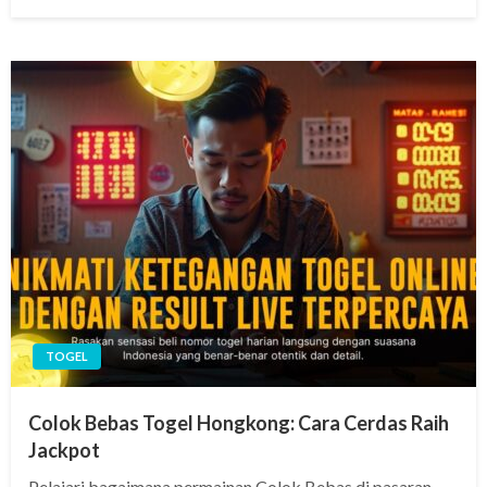
on
TOGEL
Colok Bebas Togel Hongkong: Cara Cerdas Raih
Jackpot
Pelajari bagaimana permainan Colok Bebas di pasaran