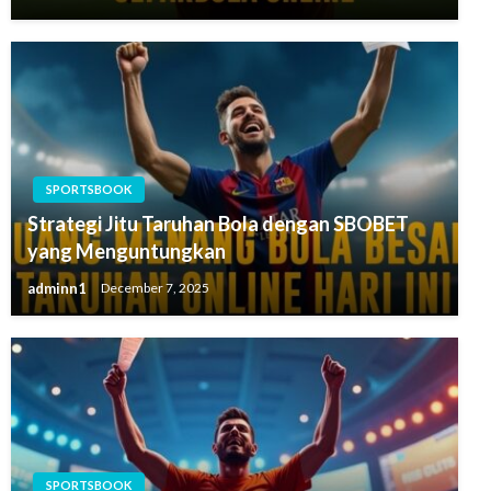
SPORTSBOOK
Strategi Jitu Taruhan Bola dengan SBOBET
yang Menguntungkan
adminn1
December 7, 2025
SPORTSBOOK