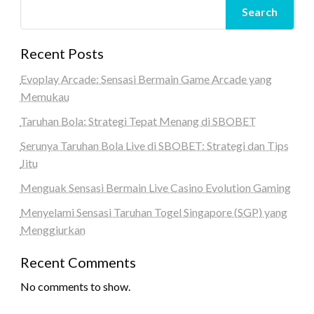
Search
Recent Posts
Evoplay Arcade: Sensasi Bermain Game Arcade yang
Memukau
Taruhan Bola: Strategi Tepat Menang di SBOBET
Serunya Taruhan Bola Live di SBOBET: Strategi dan Tips
Jitu
Menguak Sensasi Bermain Live Casino Evolution Gaming
Menyelami Sensasi Taruhan Togel Singapore (SGP) yang
Menggiurkan
Recent Comments
No comments to show.