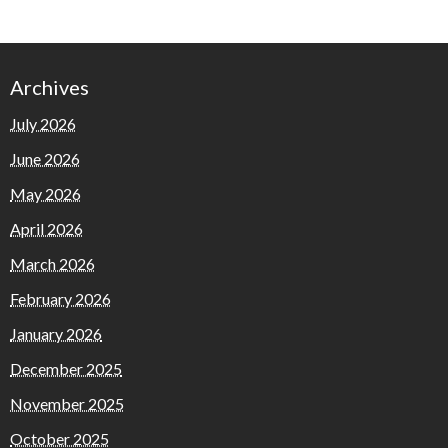
Archives
July 2026
June 2026
May 2026
April 2026
March 2026
February 2026
January 2026
December 2025
November 2025
October 2025