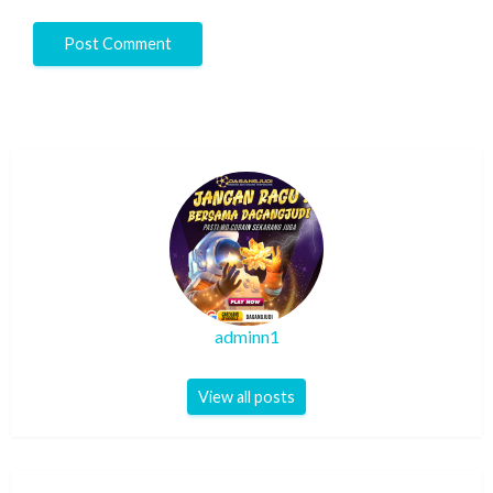
adminn1
View all posts