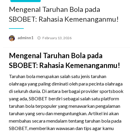
Mengenal Taruhan Bola pada
SBOBET: Rahasia Kemenanganmu!
Posted
adminn1
February 13, 2026
on
Mengenal Taruhan Bola pada
SBOBET: Rahasia Kemenanganmu!
Taruhan bola merupakan salah satu jenis taruhan
olahraga yang paling diminati oleh para pecinta olahraga
di seluruh dunia. Di antara berbagai provider sportsbook
yang ada, SBOBET berdiri sebagai salah satu platform
taruhan bola terpopuler yang menawarkan pengalaman
taruhan yang seru dan menguntungkan. Artikel ini akan
membahas secara mendalam tentang taruhan bola pada
SBOBET, memberikan wawasan dan tips agar kamu