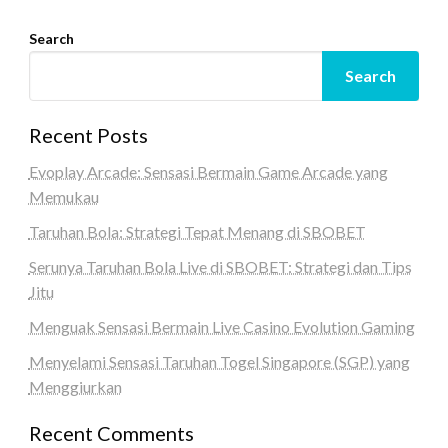
Search
Search
Recent Posts
Evoplay Arcade: Sensasi Bermain Game Arcade yang
Memukau
Taruhan Bola: Strategi Tepat Menang di SBOBET
Serunya Taruhan Bola Live di SBOBET: Strategi dan Tips
Jitu
Menguak Sensasi Bermain Live Casino Evolution Gaming
Menyelami Sensasi Taruhan Togel Singapore (SGP) yang
Menggiurkan
Recent Comments