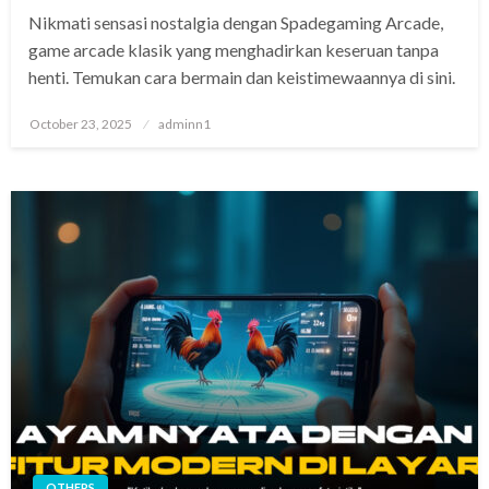
Nikmati sensasi nostalgia dengan Spadegaming Arcade,
game arcade klasik yang menghadirkan keseruan tanpa
henti. Temukan cara bermain dan keistimewaannya di sini.
Posted
October 23, 2025
adminn1
on
OTHERS