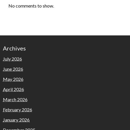
No comments to show.
Archives
July 2026
June 2026
May 2026
April 2026
March 2026
February 2026
January 2026
December 2025