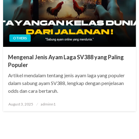
OTHERS
Mengenal Jenis Ayam Laga SV388 yang Paling
Populer
Artikel mendalam tentang jenis ayam laga yang populer
dalam sabung ayam SV388, lengkap dengan penjelasan
odds dan cara bertaruh.
Posted
August 3, 2025
adminn1
on