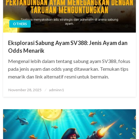
OTHERS
Eksplorasi Sabung Ayam SV388: Jenis Ayam dan
Odds Menarik
Mengenal lebih dalam tentang sabung ayam SV388, fokus
pada jenis ayam dan odds yang ditawarkan. Temukan tips
menarik dan link alternatif resmi untuk bermain.
Posted
November 28, 2025
adminn1
on