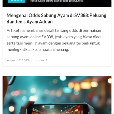
Mengenal Odds Sabung Ayam di SV388: Peluang
dan Jenis Ayam Aduan
Artikel ini membahas detail tentang odds di permainan
sabung ayam online SV388, jenis ayam yang biasa diadu,
serta tips memilih ayam dengan peluang terbaik untuk
meningkatkan kesempatan menang.
Posted
August 17, 2025
adminn1
on