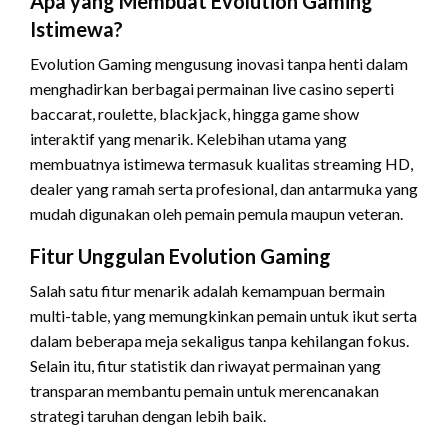
Apa yang Membuat Evolution Gaming
Istimewa?
Evolution Gaming mengusung inovasi tanpa henti dalam
menghadirkan berbagai permainan live casino seperti
baccarat, roulette, blackjack, hingga game show
interaktif yang menarik. Kelebihan utama yang
membuatnya istimewa termasuk kualitas streaming HD,
dealer yang ramah serta profesional, dan antarmuka yang
mudah digunakan oleh pemain pemula maupun veteran.
Fitur Unggulan Evolution Gaming
Salah satu fitur menarik adalah kemampuan bermain
multi-table, yang memungkinkan pemain untuk ikut serta
dalam beberapa meja sekaligus tanpa kehilangan fokus.
Selain itu, fitur statistik dan riwayat permainan yang
transparan membantu pemain untuk merencanakan
strategi taruhan dengan lebih baik.