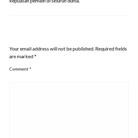
kepuasan pemain di seluruh dunia.
LEAVE A RESPONSE
Your email address will not be published.
Required fields
are marked
*
Comment
*