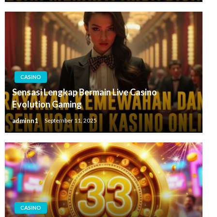
CASINO
Sensasi Lengkap Bermain Live Casino
Evolution Gaming
adminn1
September 11, 2025
CASINO