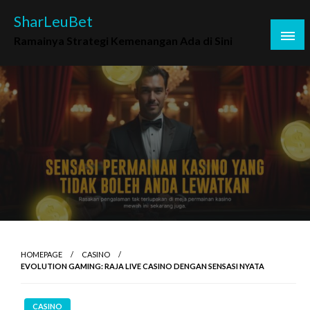
Skip
SharLeuBet
to
Ramainya Strategi Kemenangan Ada di Sini
content
HOMEPAGE
CASINO
EVOLUTION GAMING: RAJA LIVE CASINO DENGAN SENSASI NYATA
CASINO