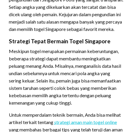
Setiap angka yang dikeluarkan akan tercatat dan bisa
dicek ulang oleh pemain. Kejujuran dalam pengundian ini
menjadi salah satu alasan mengapa banyak yang percaya
dan memilih togel Singapore sebagai favorit mereka.
Strategi Tepat Bermain Togel Singapore
Meskipun togel merupakan permainan keberuntungan,
beberapa strategi dapat membantu meningkatkan
peluang menang Anda. Misalnya, menganalisis data hasil
undian sebelumnya untuk mencari pola angka yang
sering keluar. Selain itu, pemain juga bisa memanfaatkan
sistem taruhan seperti colok bebas yang memberikan
kebebasan memilih angka tertentu dengan peluang
kemenangan yang cukup tinggi.
Untuk memperdalam teknik bermain, Anda bisa melihat
artikel terkait tentang
strategi aman main togel online
yang membahas berbagai tips yang telah teruji dan aman