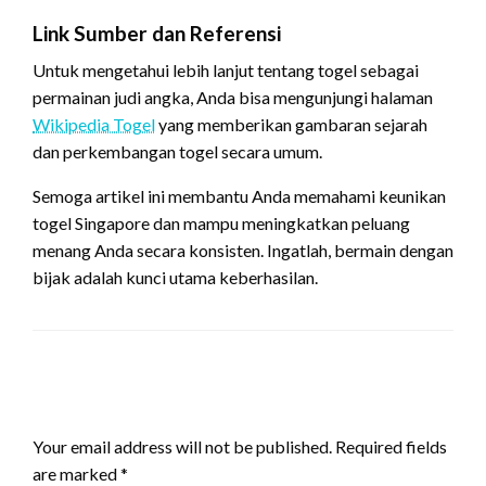
Link Sumber dan Referensi
Untuk mengetahui lebih lanjut tentang togel sebagai
permainan judi angka, Anda bisa mengunjungi halaman
Wikipedia Togel
yang memberikan gambaran sejarah
dan perkembangan togel secara umum.
Semoga artikel ini membantu Anda memahami keunikan
togel Singapore dan mampu meningkatkan peluang
menang Anda secara konsisten. Ingatlah, bermain dengan
bijak adalah kunci utama keberhasilan.
LEAVE A RESPONSE
Your email address will not be published.
Required fields
are marked
*