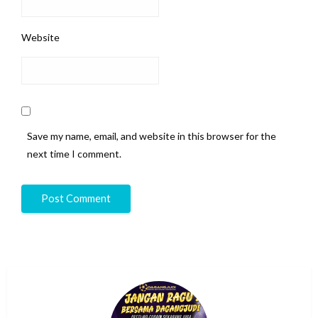
Website
Save my name, email, and website in this browser for the
next time I comment.