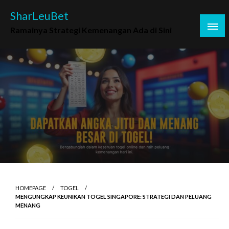
Skip
SharLeuBet
to
Ramainya Strategi Kemenangan Ada di Sini
content
HOMEPAGE
TOGEL
MENGUNGKAP KEUNIKAN TOGEL SINGAPORE: STRATEGI DAN PELUANG
MENANG