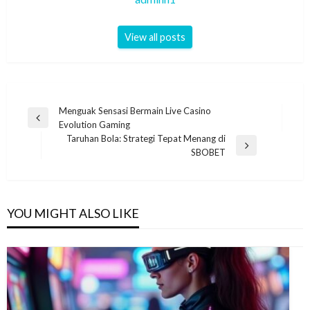
View all posts
Post
Menguak Sensasi Bermain Live Casino
Previous
Evolution Gaming
navigation
Post
Taruhan Bola: Strategi Tepat Menang di
Next
SBOBET
Post
YOU MIGHT ALSO LIKE