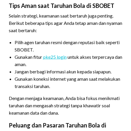
Tips Aman saat Taruhan Bola di SBOBET
Selain strategi, keamanan saat bertaruh juga penting.
Berikut beberapa tips agar Anda tetap aman dan nyaman
saat bertaruh:
Pilih agen taruhan resmi dengan reputasi baik seperti
SBOBET.
Gunakan fitur
oke25 login
untuk akses terpercaya dan
aman.
Jangan berbagi informasi akun kepada siapapun.
Gunakan koneksi internet yang aman saat melakukan
transaksi taruhan.
Dengan menjaga keamanan, Anda bisa fokus menikmati
taruhan dan mengasah strategi tanpa khawatir soal
keamanan data dan dana.
Peluang dan Pasaran Taruhan Bola di