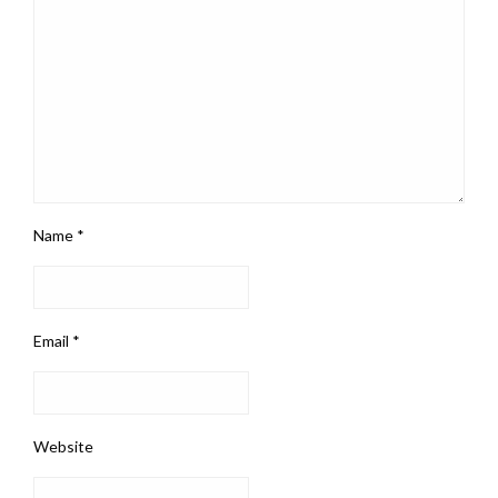
Name
*
Email
*
Website