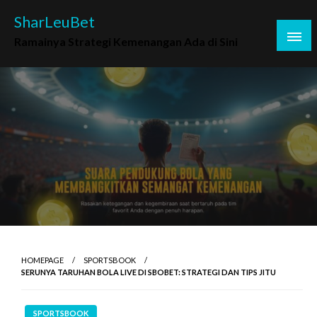
Skip
SharLeuBet
to
Ramainya Strategi Kemenangan Ada di Sini
content
HOMEPAGE
SPORTSBOOK
SERUNYA TARUHAN BOLA LIVE DI SBOBET: STRATEGI DAN TIPS JITU
SPORTSBOOK