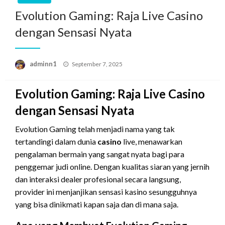
Evolution Gaming: Raja Live Casino
dengan Sensasi Nyata
Posted
adminn1
September 7, 2025
on
Evolution Gaming: Raja Live Casino
dengan Sensasi Nyata
Evolution Gaming telah menjadi nama yang tak
tertandingi dalam dunia
casino
live, menawarkan
pengalaman bermain yang sangat nyata bagi para
penggemar judi online. Dengan kualitas siaran yang jernih
dan interaksi dealer profesional secara langsung,
provider ini menjanjikan sensasi kasino sesungguhnya
yang bisa dinikmati kapan saja dan di mana saja.