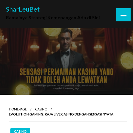
Skip
SharLeuBet
to
Ramainya Strategi Kemenangan Ada di Sini
content
HOMEPAGE
CASINO
EVOLUTION GAMING: RAJA LIVE CASINO DENGAN SENSASI NYATA
CASINO