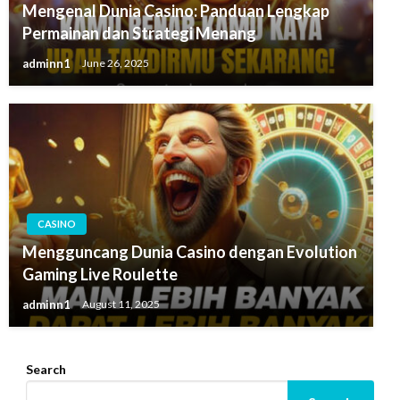
Mengenal Dunia Casino: Panduan Lengkap
Permainan dan Strategi Menang
adminn1
June 26, 2025
CASINO
Mengguncang Dunia Casino dengan Evolution
Gaming Live Roulette
adminn1
August 11, 2025
Search