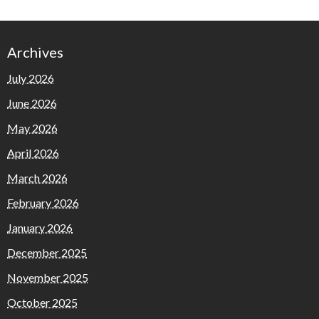
Archives
July 2026
June 2026
May 2026
April 2026
March 2026
February 2026
January 2026
December 2025
November 2025
October 2025