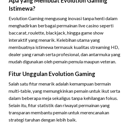
Apa yang Membuat Evolution Gaming
Istimewa?
Evolution Gaming mengusung inovasi tanpa henti dalam
menghadirkan berbagai permainan live casino seperti
baccarat, roulette, blackjack, hingga game show
interaktif yang menarik. Kelebihan utama yang
membuatnya istimewa termasuk kualitas streaming HD,
dealer yang ramah serta profesional, dan antarmuka yang
mudah digunakan oleh pemain pemula maupun veteran.
Fitur Unggulan Evolution Gaming
Salah satu fitur menarik adalah kemampuan bermain
multi-table, yang memungkinkan pemain untuk ikut serta
dalam beberapa meja sekaligus tanpa kehilangan fokus.
Selain itu, fitur statistik dan riwayat permainan yang
transparan membantu pemain untuk merencanakan
strategi taruhan dengan lebih baik.