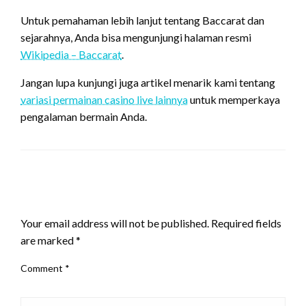
Untuk pemahaman lebih lanjut tentang Baccarat dan
sejarahnya, Anda bisa mengunjungi halaman resmi
Wikipedia – Baccarat
.
Jangan lupa kunjungi juga artikel menarik kami tentang
variasi permainan casino live lainnya
untuk memperkaya
pengalaman bermain Anda.
LEAVE A RESPONSE
Your email address will not be published.
Required fields
are marked
*
Comment
*