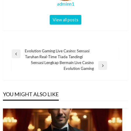
adminn1
View all posts
Post
Evolution Gaming Live Casino: Sensasi
Previous
Taruhan Real-Time Tiada Tandingi
navigation
Post
Sensasi Lengkap Bermain Live Casino
Next
Evolution Gaming
Post
YOU MIGHT ALSO LIKE