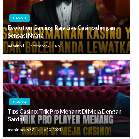
CASINO
Evolution Gaming: Raja Live Casino dengan
Sensasi Nyata
adminn1
September 7, 2025
CASINO
Tips Casino: Trik Pro Menang Di Meja Dengan
Santai
maninboss77
June 20, 2025