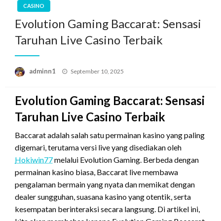
CASINO
Evolution Gaming Baccarat: Sensasi
Taruhan Live Casino Terbaik
Posted
adminn1
September 10, 2025
on
Evolution Gaming Baccarat: Sensasi
Taruhan Live Casino Terbaik
Baccarat adalah salah satu permainan kasino yang paling
digemari, terutama versi live yang disediakan oleh
Hokiwin77
melalui Evolution Gaming. Berbeda dengan
permainan kasino biasa, Baccarat live membawa
pengalaman bermain yang nyata dan memikat dengan
dealer sungguhan, suasana kasino yang otentik, serta
kesempatan berinteraksi secara langsung. Di artikel ini,