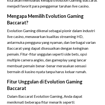
kita akan membahas kenapa Evolution Gaming Baccarat
menjadi favorit para penggemar taruhan live casino.
Mengapa Memilih Evolution Gaming
Baccarat?
Evolution Gaming dikenal sebagai pionir dalam industri
live casino, menawarkan kualitas streaming HD,
antarmuka pengguna yang nyaman, dan berbagai varian
Baccarat yang dapat disesuaikan dengan keinginan
pemain. Fitur-fitur unggulan seperti side bets, opsi
multiple camera angles, dan gameplay yang lancar
membuat pemain benar-benar merasakan sensasi
bermain di kasino nyata tanpa harus keluar rumah.
Fitur Unggulan di Evolution Gaming
Baccarat
Dalam Baccarat Evolution Gaming, Anda dapat
menikmati beberapa fitur menarik seperti: