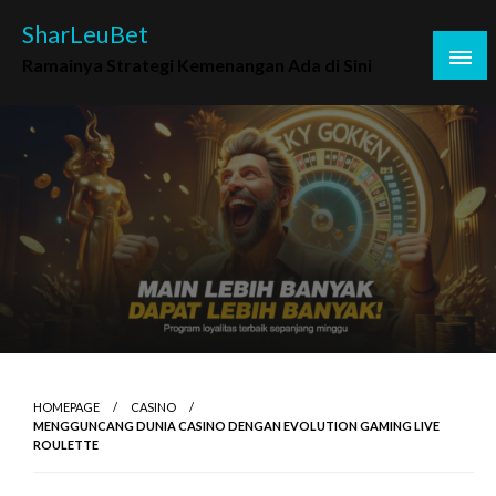
Skip
SharLeuBet
to
Ramainya Strategi Kemenangan Ada di Sini
content
HOMEPAGE
CASINO
MENGGUNCANG DUNIA CASINO DENGAN EVOLUTION GAMING LIVE
ROULETTE