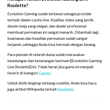
Roulette?
Evolution Gaming sudah terkenal sebagai provider
terbaik dalam casino live. Kualitas video yang jernih,
desain meja yang elegan, dan dealer profesional
membuat permainan ini sangat menarik. Ditambah lagi,
keamanan dan keadilan permainan sudah sangat
terjamin, sehingga Anda bisa bermain dengan tenang.
Para pemain di seluruh dunia sudah merasakan
keuntungan dan kesenangan bermain {{Evolution Gaming
Live Roulette}} ini. Tidak heran jika game ini menjadi
favorit di kategori
Casino
.
Untuk lebih lengkap tentang roulette, Anda bisa baca
juga artikel Wikipedia terkait
Roulettes
.