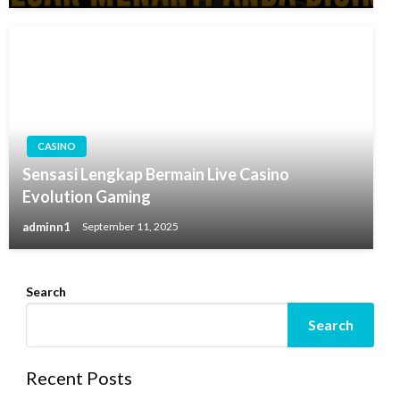
CASINO
Sensasi Lengkap Bermain Live Casino
Evolution Gaming
adminn1
September 11, 2025
Search
Search
Recent Posts